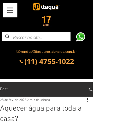
vendas@itaquaresistencias.com.br
(11) 4755-1022
Post
28 de fev. de 2022
2 min de leitura
Aquecer água para toda a
casa?