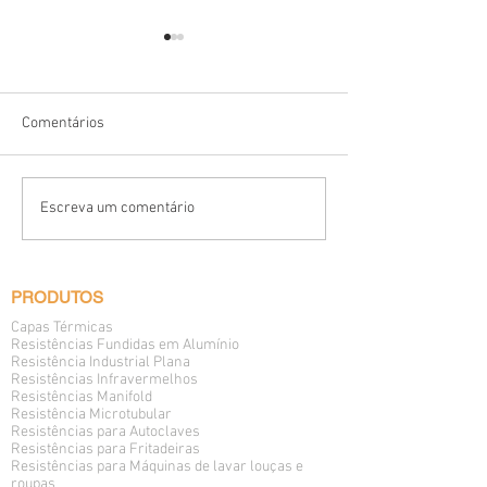
Comentários
Capa Térmica sex
Resistência Elétrica
Escreva um comentário
Microtubulares Blindadas
PRODUTOS
Capas Térmicas
Resistências Fundidas em Alumínio
Resistência Industrial Plana
Resistências Infravermelhos
Resistências Manifold
Resistência Microtubular
Resistências para Autoclaves
Resistências para Fritadeiras
Resistências para Máquinas de lavar louças e
roupas