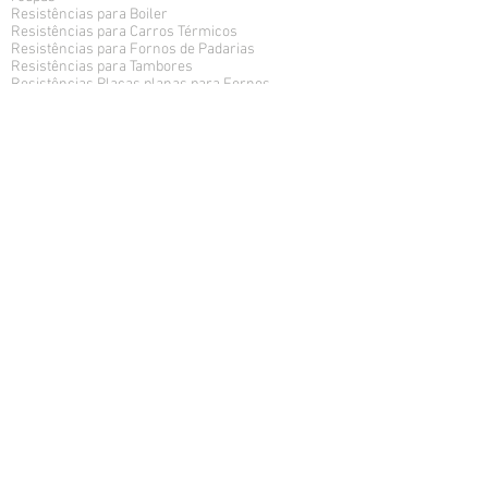
Resistências para Boiler
Resistências para Carros Térmicos
Resistências para Fornos de Padarias
Resistências para Tambores
Resistências Placas planas para Fornos
Industriais
Resistências Tipo Cartucho
Resistências Tipo Coleira
Resistências Tubulares
Acessórios
SEGMENTOS
Resistência para Cozinha Industrial
Resistência para Embalagem
Resistência Galvanoplastia
Resistência para Indústria Biomédica
Resistência para Indústria de Ar-Condicionado
Resistência para Indústria de Borracha
Resistência para Indústria de Metal e Mecânica
Resistência para Indústria de Plásticos e
Polímeros
Resistência para Indústria de Refrigeração e
Degelo
Resistência para Lavanderia
Resistência para Panificação
Resistências para Indústria de Óleo e Gás
MÁQUINAS