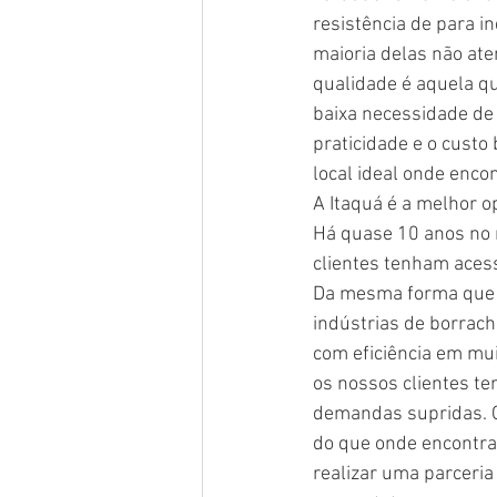
resistência de para i
maioria delas não at
qualidade é aquela q
baixa necessidade de 
praticidade e o custo 
local ideal onde encon
A Itaquá é a melhor o
Há quase 10 anos no m
clientes tenham aces
Da mesma forma que a 
indústrias de borrach
com eficiência em mu
os nossos clientes t
demandas supridas. C
do que onde encontrar
realizar uma parceri