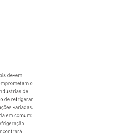
pois devem 
 comprometam o 
ndústrias de 
 de refrigerar. 
ções variadas. 
nda em comum: 
efrigeração 
ncontrará 