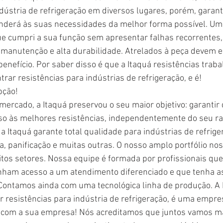
ndústria de refrigeração em diversos lugares, porém, garan
enderá às suas necessidades da melhor forma possível. Uma
ue cumpri a sua função sem apresentar falhas recorrentes,
manutenção e alta durabilidade. Atrelados à peça devem es
benefício. Por saber disso é que a Itaquá resistências traba
trar resistências para indústrias de refrigeração, e é! 
pção! 
ercado, a Itaquá preservou o seu maior objetivo: garantir 
so às melhores resistências, independentemente do seu ra
Itaquá garante total qualidade para indústrias de refriger
a, panificação e muitas outras. O nosso amplo portfólio nos
itos setores. Nossa equipe é formada por profissionais qu
enham acesso a um atendimento diferenciado e que tenha a
ontamos ainda com uma tecnológica linha de produção. A I
 resistências para indústria de refrigeração, é uma empre
a com a sua empresa! Nós acreditamos que juntos vamos ma