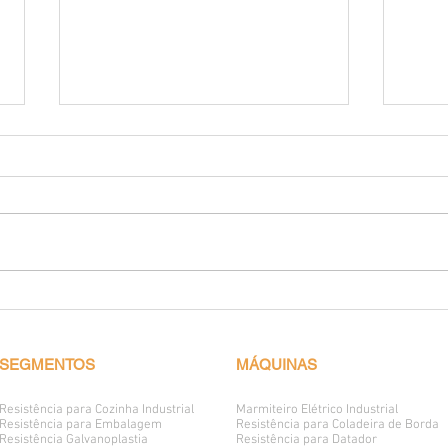
Capa
Resistência Elétrica
Microtubulares Blindadas
SEGMENTOS
MÁQUINAS
Resistência para Cozinha Industrial
Marmiteiro Elétrico
Industrial
Resistência para Embalagem
Resistência para Coladeira de Borda
Resistência Galvanoplastia
Resistência para Datador