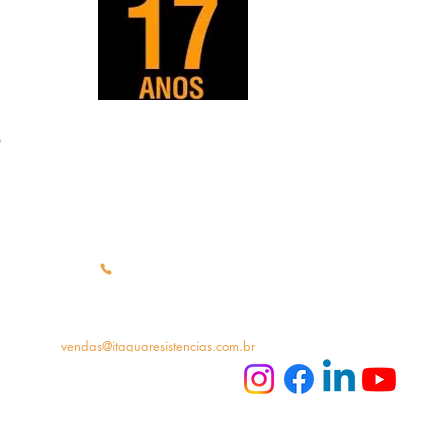
Estrada Pinheirinho Novo, 408
e
(Galpão02) Jardim Alpes de Itaquá
Itaquaquecetuba - Sp
55 (11) 4755-1022
vendas@itaquaresistencias.com.br