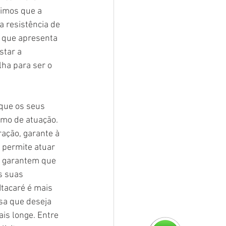
timos que a 
 resistência de 
 que apresenta 
tar a 
lha para ser o 
que os seus 
mo de atuação. 
ação, garante à 
 permite atuar 
e garantem que 
s suas 
tacaré é mais 
sa que deseja 
is longe. Entre 