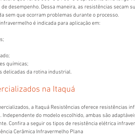
s de desempenho. Dessa maneira, as resistências secam sup
ida sem que ocorram problemas durante o processo.
a infravermelho é indicada para aplicação em:
s;
ado;
es químicas;
s delicadas da rotina industrial.
cializados na Itaquá
rcializados, a Itaquá Resistências oferece resistências in
na. Independente do modelo escolhido, ambas são adaptávei
nte. Confira a seguir os tipos de resistência elétrica infrav
tência Cerâmica Infravermelho Plana