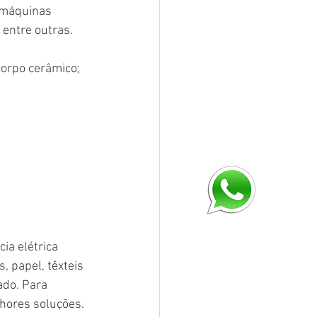
 máquinas 
 entre outras. 
corpo cerâmico;
ia elétrica 
 papel, têxteis 
do. Para 
hores soluções. 