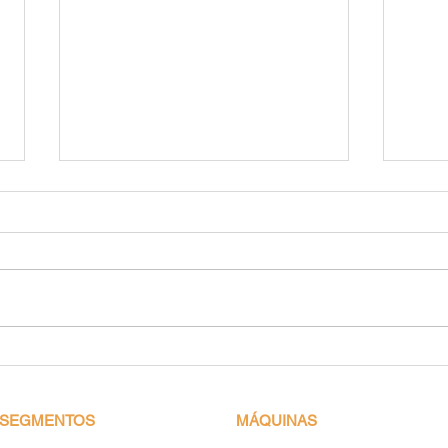
Capa
Resistência Elétrica
Microtubulares Blindadas
SEGMENTOS
MÁQUINAS