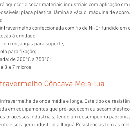
pré aquecer e secar materiais industriais com aplicação em
ossíveis: placa plástica, lâmina a vácuo, máquina de sopro,
s:
a infravermelho confeccionada com fio de Ni-Cr fundido em 
teção à umidade;
ão com miçangas para suporte;
ola para fixação;
ada: de 300°C a 750°C;
e 3 a 7 micros.
nfravermelho Côncava Meia-lua
infravermelha de onda média e longa. Este tipo de resistênc
izada em equipamentos que pré-aquecem ou secam plásticos,
sos processos industriais, tendo um desempenho padroniza
nto e secagem industrial a Itaquá Resistências tem as mel