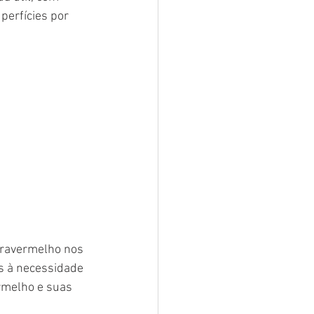
erfícies por 
fravermelho nos 
s à necessidade 
ermelho e suas 