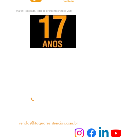
Marca Registrada. Todos os direitos reservados. 2024
Estrada Pinheirinho Novo, 408
e
(Galpão02) Jardim Alpes de Itaquá
Itaquaquecetuba - Sp
55 (11) 4755-1022
vendas@itaquaresistencias.com.br