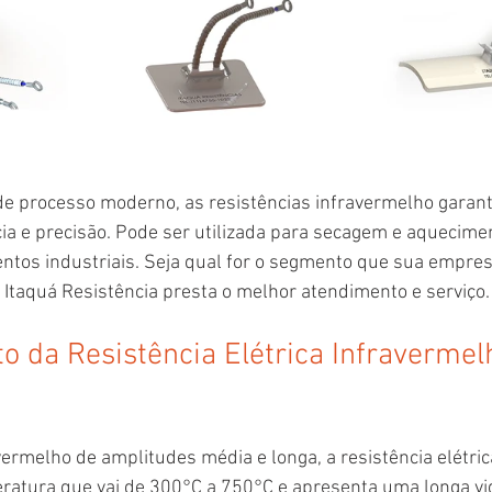
de processo moderno, as resistências infravermelho garan
ia e precisão. Pode ser utilizada para secagem e aquecime
tos industriais. Seja qual for o segmento que sua empresa
 a Itaquá Resistência presta o melhor atendimento e serviço.
 da Resistência Elétrica Infravermel
ermelho de amplitudes média e longa, a resistência elétric
atura que vai de 300°C a 750°C e apresenta uma longa vid