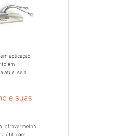
tem aplicação 
nto em 
 atue, seja 
ho e suas 
a infravermelho 
a útil, com 