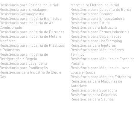
Resistência para Cozinha Industrial
Marmiteiro Elétrico
Industrial
Resistência para Embalagem
Resistência para Coladeira de Borda
Resistência Galvanoplastia
Resistência para Datador
Resistência para Indústria Biomédica
Resistência para Empacotadeira
Resistência para Indústria de Ar-
Resistência para Estufa
Condicionado
Resistências para Extrusora
Resistência para Indústria de Borracha
Resistência para Fornos Industriais
Resistência para Indústria de Metal e
Resistência para Galvanização
Mecânica
Resistência para Hot Stamping
Resistência para Indústria de Plásticos
Resistências para Injetoras
e Polímeros
Resistência para Máquina Carro
Resistência para Indústria de
Térmico
Refrigeração e Degelo
Resistência para Máquina de Forno d
Resistência para Lavanderia
Padaria
Resistência para Panificação
Resistência para Máquina de Lavar
Resistências para Indústria de Óleo e
Louça e Roupa
Gás
Resistência para Máquina Fritadeira
Resistências para Máquinas de
Autoclave
Resistência para Sopradora
Resistências para Caldeiras
Resistências para Saunas