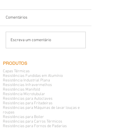
Comentários
Capa Térmica sex
Resistência Elétrica
Escreva um comentário
Microtubulares Blindadas
PRODUTOS
Capas Térmicas
Resistências Fundidas em Alumínio
Resistência Industrial Plana
Resistências Infravermelhos
Resistências Manifold
Resistência Microtubular
Resistências para Autoclaves
Resistências para Fritadeiras
Resistências para Máquinas de lavar louças e
roupas
Resistências para Boiler
Resistências para Carros Térmicos
Resistências para Fornos de Padarias