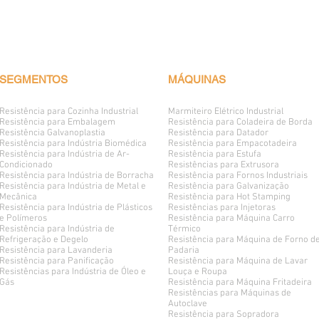
* Baixo
* Desumi
* Diminu
proporc
os tecid
* Peça d
SEGMENTOS
MÁQUINAS
* 3 Anos
* Produ
Resistência para Cozinha Industrial
Marmiteiro Elétrico
Industrial
Resistência para Embalagem
Resistência para Coladeira de Borda
Resistência Galvanoplastia
Resistência para Datador
PERGUN
Resistência para Indústria Biomédica
Resistência para Empacotadeira
Resistência para Indústria de Ar-
Resistência para Estufa
* Oxidaç
Condicionado
Resistências para Extrusora
pintura 
Resistência para Indústria de Borracha
Resistência para Fornos Industriais
Resistência para Indústria de Metal e
Resistência para Galvanização
pó, pois
Mecânica
Resistência para Hot Stamping
encontr
Resistência para Indústria de Plásticos
Resistências para Injetoras
e Polímeros
Resistência para Máquina Carro
Possibil
Resistência para Indústria de
Térmico
Os compo
Refrigeração e Degelo
Resistência para Máquina de Forno d
Resistência para Lavanderia
Padaria
não hav
Resistência para Panificação
Resistência para Máquina de Lavar
elétric
Resistências para Indústria de Óleo e
Louça e Roupa
instala
Gás
Resistência para Máquina Fritadeira
Resistências para Máquinas de
* Queima
Autoclave
aparelh
Resistência para Sopradora