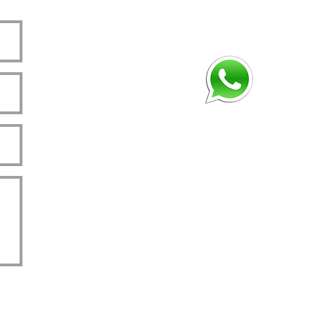
ado
a: 110v: 48W ou 220v: 48w 
a: 03 Anos
a Total paras Crianças, Idosos e 
colher cor e lado do fio de 
 na hora da compra..
eramente ilustrativa, as toalhas 
mpanham o produto.
CIOS AO CONSUMIDOR
a proliferação de fungos e ácaros 
has;
mau cheiro nas toalhas;
oalha seca em muito menos tempo;
ção incrível de uma toalha sempre 
ha;