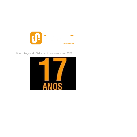
 consumo de energia;
difica o ambiente;
i a lavagem das toalhas, 
ionando uma maior vida útil para 
os;
ecorativa;
 de garantia;
to ecologicamente correto.
Marca Registrada. Todos os direitos reservados. 2024
TAS MAIS FREQÜENTES
ão e ferrugem das peças - A 
exigida para toalheiros é Epóxi a 
 resiste a agressividade que 
amos no ambiente do banheiro.* 
idade de choque e curto elétrico - 
Estrada Pinheirinho Novo, 408
nentes elétricos são isolados, 
e
(Galpão02) Jardim Alpes de Itaquá
endo possibilidade de choque 
Itaquaquecetuba - Sp
o, levando em consideração uma 
ção adequada.
 das toalhas - A potência de cada 
o faz com que a temperatura seja 