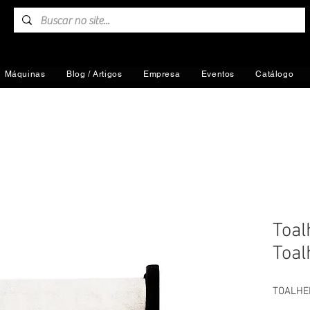
Máquinas
Blog / Artigos
Empresa
Eventos
Catálogo
Toal
Toal
TOALHE