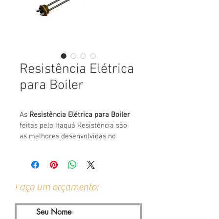
Resistência Elétrica
para Boiler
As 
Resistência Elétrica para Boiler
feitas pela Itaquá Resistência são 
as melhores desenvolvidas no 
mercado nacional e que atendem 
perfeitamente as exigências 
técnicas e de qualidade em todas 
as suas aplicações. As 
Resistência 
Faça um orçamento:
Elétrica para Boiler
 são utilizadas 
em situações essenciais tanto em 
empresas quanto em residências, 