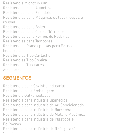
Resistência Microtubular
verdadeira cozinha industrial que 
Resistências para Autoclaves
confecciona os melhores produtos 
Resistências para Fritadeiras
Resistências para Máquinas de lavar louças e
de resistência, com as melhores 
roupas
matérias-primas disponíveis no 
Resistências para Boiler
Resistências para Carros Térmicos
mercado, além de especialistas na 
Resistências para Fornos de Padarias
área no comando da cadeia 
Resistências para Tambores
produtiva. Com este know how, 
Resistências Placas planas para Fornos
Industriais
fabricamos as melhores 
Resistências Tipo Cartucho
resistências para boiler.
Resistências Tipo Coleira
Resistências Tubulares
Acessórios
As resistências desenvolvidas pela 
SEGMENTOS
Itaquá também contemplam todas 
as marcas: Asol, Astrosol, Atual, 
Resistência para Cozinha Industrial
Resistência para Embalagem
Belosol, Colsol, Cumulus, Enalter, 
Resistência Galvanoplastia
Girassol, Heliotek, Komeco, 
Resistência para Indústria Biomédica
Maksolar, Mastersol, Ouro Fino, 
Resistência para Indústria de Ar-Condicionado
Resistência para Indústria de Borracha
Quartsol, Solar Revolution, Solágua, 
Resistência para Indústria de Metal e Mecânica
Solar Life, Solar Minas, Solarbraz, 
Resistência para Indústria de Plásticos e
Solartec, Soletrol, Solis, Tecnosol, 
Polímeros
Resistência para Indústria de Refrigeração e
Tecnothermi, Tégula, Tempersol, 