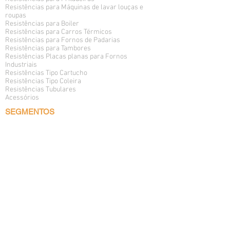
Resistências para Máquinas de lavar louças e
roupas
Resistências para Boiler
Resistências para Carros Térmicos
Resistências para Fornos de Padarias
Resistências para Tambores
Resistências Placas planas para Fornos
Industriais
Resistências Tipo Cartucho
Resistências Tipo Coleira
Resistências Tubulares
Acessórios
SEGMENTOS
Resistência para Cozinha Industrial
Resistência para Embalagem
Resistência Galvanoplastia
Resistência para Indústria Biomédica
Resistência para Indústria de Ar-Condicionado
Resistência para Indústria de Borracha
Resistência para Indústria de Metal e Mecânica
Resistência para Indústria de Plásticos e
Polímeros
Resistência para Indústria de Refrigeração e
Degelo
Resistência para Lavanderia
Resistência para Panificação