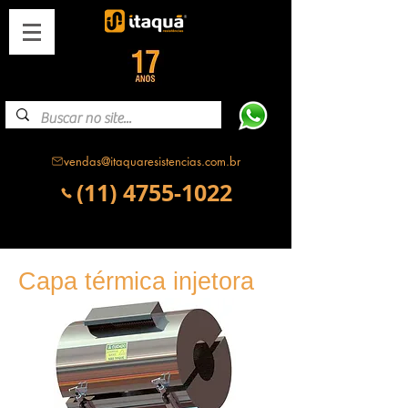
vendas@itaquaresistencias.com.br
(11) 4755-1022
Capa térmica injetora