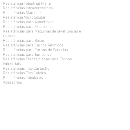
Resistência Industrial Plana
Resistências Infravermelhos
Resistências Manifold
Resistência Microtubular
Resistências para Autoclaves
Resistências para Fritadeiras
Resistências para Máquinas de lavar louças e
roupas
Resistências para Boiler
Resistências para Carros Térmicos
Resistências para Fornos de Padarias
Resistências para Tambores
Resistências Placas planas para Fornos
Industriais
Resistências Tipo Cartucho
Resistências Tipo Coleira
Resistências Tubulares
Acessórios
SEGMENTOS
Resistência para Cozinha Industrial
Resistência para Embalagem
Resistência Galvanoplastia
Resistência para Indústria Biomédica
Resistência para Indústria de Ar-Condicionado
Resistência para Indústria de Borracha
Resistência para Indústria de Metal e Mecânica