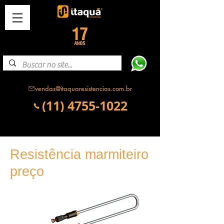
vendas@itaquaresistencias.com.br
(11) 4755-1022
Resistência marmiteiro
preço