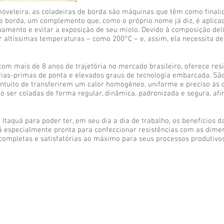
oveleira, as coladeiras de borda são máquinas que têm como finali
e borda, um complemento que, como o próprio nome já diz, é aplica
amento e evitar a exposição de seu miolo. Devido à composição deli
ir altíssimas temperaturas – como 200°C – e, assim, ela necessita de
om mais de 8 anos de trajetória no mercado brasileiro, oferece resis
ias-primas de ponta e elevados graus de tecnologia embarcada. Sã
intuito de transferirem um calor homogêneo, uniforme e preciso às c
ão ser coladas de forma regular, dinâmica, padronizada e segura, afi
taquá para poder ter, em seu dia a dia de trabalho, os benefícios d
tá especialmente pronta para confeccionar resistências com as dime
completas e satisfatórias ao máximo para seus processos produtivos