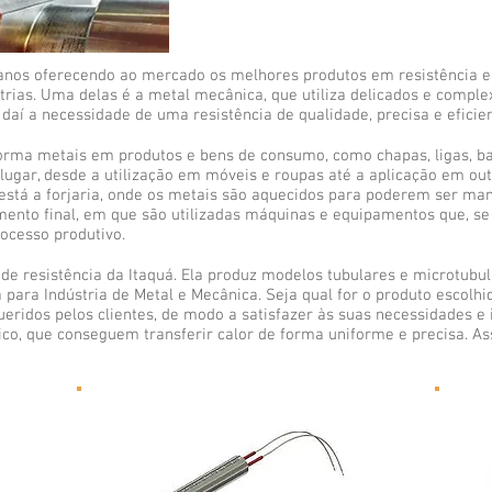
o anos oferecendo ao mercado os melhores produtos em resistência el
rias. Uma delas é a metal mecânica, que utiliza delicados e comple
 daí a necessidade de uma resistência de qualidade, precisa e eficien
forma metais em produtos e bens de consumo, como chapas, ligas, ba
gar, desde a utilização em móveis e roupas até a aplicação em outr
 está a forjaria, onde os metais são aquecidos para poderem ser m
mento final, em que são utilizadas máquinas e equipamentos que, s
ocesso produtivo.
de resistência da Itaquá. Ela produz modelos tubulares e microtubu
a para Indústria de Metal e Mecânica. Seja qual for o produto escolhi
ridos pelos clientes, de modo a satisfazer às suas necessidades e 
co, que conseguem transferir calor de forma uniforme e precisa. As